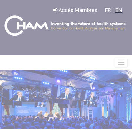
Panneau de gestion des cookies
Accès Membres
FR |
EN
Affic
le
menu