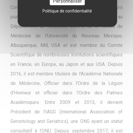
Personnaliser
Comité de Rédaction et reviewer dans plusieurs
Politique de confidentialité
journaux importants. Il est Professeur Associé au
Département de Médecine Interne, de la Faculté de
Médecine de l'Université du Nouveau Mexique,
Albuquerque, NM, USA et est membre du Comité
Scientifique de nombreuses institutions scientifiques
en France, en Europe, au Japon et aux USA. Depuis
2016, il est membre titulaire de l'Académie Nationale
de Médecine, Officier dans l'Ordre de la Légion
d'Honneur et officier dans l'Ordre des Palmes
Académiques. Entre 2009 et 2013, il devient
Président de l'IAGG (International Association of
Gerontology and Geriatrics), une ONG ayant un statut
consultatif à l'ONU. Depuis septembre 2017, il est