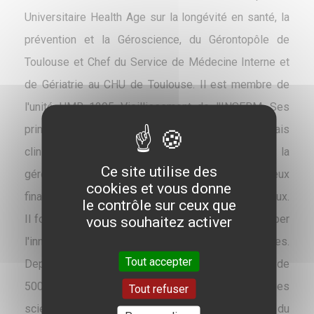
Universitaire Health Age sur la longévité en santé, la
prévention et la Géroscience, du Gérontopôle de
Toulouse et Chef du Service de Médecine Interne et
de Gériatrie au CHU de Toulouse. Il est membre de
l'unité UMR 1295 Vieillissement de l'INSERM. Ses
principaux sujets de recherche sont : les essais
cliniques dans la maladie d’Alzheimer, la fragilité, la
Ce site utilise des
géroscience, qui ont fait l'objet de nombreux
cookies et vous donne
financements nationaux, européens et internationaux.
le contrôle sur ceux que
Il fonde le Gérontopôle de Toulouse pour développer
vous souhaitez activer
l'innovation et la recherche sur les personnes âgées.
Tout accepter
Depuis 1987, il est l'auteur et co-auteur de plus de
500 publications parues dans des revues
Tout refuser
scientifiques avec Index H: 140. Il est membre du