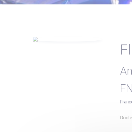
F
An
FN
Franc
Docte