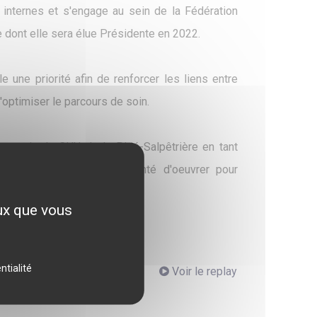
s internes et s'engage au sein de la Fédération
e dont elle sera élue Présidente en 2022.
e une priorité afin de renforcer les liens entre
optimiser le parcours de soin.
 au sein du CHU de la Pitié-Salpêtrière en tant
tout en maintenant sa volonté d'oeuvrer pour
eux que vous
ntialité
Voir le replay