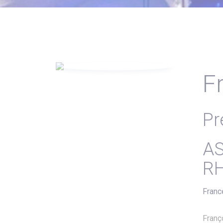
F
Pr
AS
RH
Franc
Franç