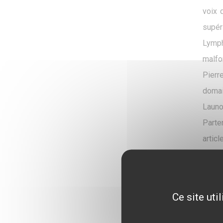
voix 
supér
Lymph
malfo
Pierr
domai
Launo
Parte
artic
rédac
dans 
au se
Ce site uti
régio
les é