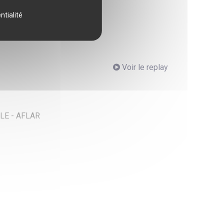
néfice des malades français.
ntialité
Voir le replay
LE - AFLAR