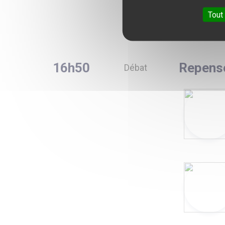
Allio
Tout
16h50
Repense
Débat