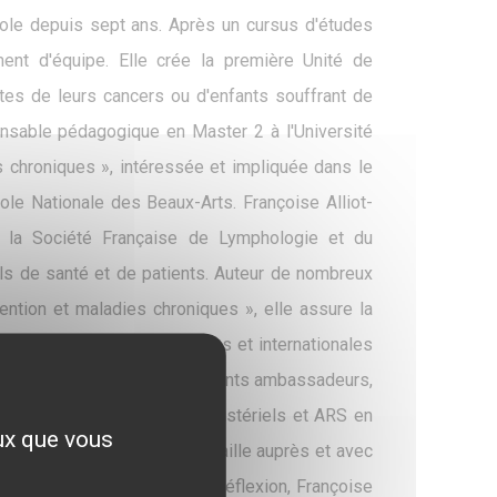
évole depuis sept ans. Après un cursus d'études
ment d'équipe. Elle crée la première Unité de
tes de leurs cancers ou d'enfants souffrant de
onsable pédagogique en Master 2 à l'Université
s chroniques », intéressée et impliquée dans le
École Nationale des Beaux-Arts. Françoise Alliot-
e la Société Française de Lymphologie et du
ls de santé et de patients. Auteur de nombreux
vention et maladies chroniques », elle assure la
euses conférences nationales et internationales
e son expertise avec les patients ambassadeurs,
nstitutionnels, cabinets ministériels et ARS en
eux que vous
ureuses. De même, elle travaille auprès et avec
FLAR. Membre de cercles de réflexion, Françoise