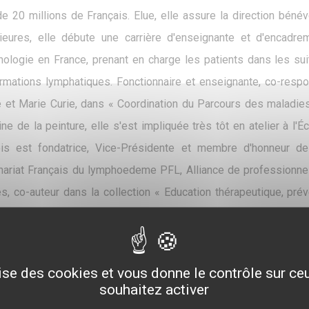
de 20 millions de Français. Elue, elle assure la direction bén
ieures, elle débute une carrière d'enseignante et d'encadre
ologie en France, prenant en charge les patients dans les sui
rmations lymphatiques. Fonctionnaire et enseignante, co-resp
e et Marie Curie, dans « Coordination du Parcours des maladie
ne de la peinture, elle s'est impliquée très tôt en atelier à l'
is est fondatrice, Vice-Présidente et membre d'honneur d
nariat Français du lymphoedeme PFL, Alliance de professionne
les, co-auteur dans la collection « Education thérapeutique, pré
tion du Journal de l'Association AFLAR et participe à de nombr
le domaine associatif en santé. Françoise Alliot Launois apport
in de Commission et groupe de travaux auprès des tutelles et i
lise des cookies et vous donne le contrôle sur c
n, dans le champ des maladies chroniques invalidantes et doulo
souhaitez activer
lus députés, sénateurs et maires, parrains et marraines de l'A