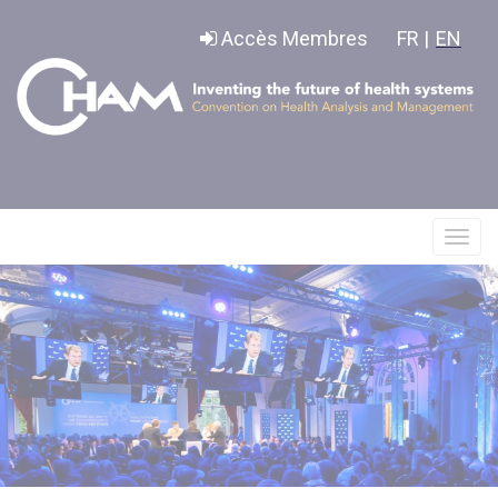
Panneau de gestion des cookies
Accès Membres
FR |
EN
Affic
le
menu