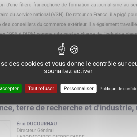
ion d'une filière francophone de formation au journalisme au
aire du service national (VSN). De retour en France, il a pigé pou
 des conseillers du commerce extérieur. Il a également travaill
 en 1996 à l'APM comme rubricard en charge de l'industrie pharma
remiers pas de la vie conventionnelle, il a été nommé rédacte
tion en 2005, sans perdre de vue ses premières amours pour l
lise des cookies et vous donne le contrôle sur c
tion depuis 2018, fonction dans laquelle il coordonne le travail
souhaitez activer
ppement et à la diversification de l'offre éditoriale.
 accepter
Tout refuser
Personnaliser
Politique de confide
nce, terre de recherche et d'industrie,
Éric DUCOURNAU
Directeur Général