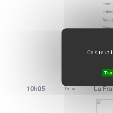
créat
volont
Revue
Entré
les p
rédac
Ce site uti
rédac
dévelo
Tout
10h05
La Fra
Débat