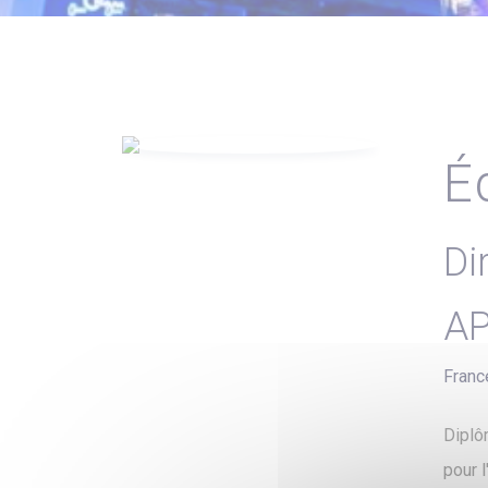
É
Di
A
Franc
Diplô
pour 