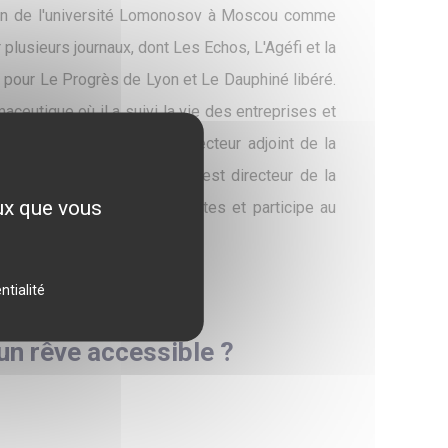
 sein de l'université Lomonosov à Moscou comme
r plusieurs journaux, dont Les Echos, L'Agéfi et la
é pour Le Progrès de Lyon et Le Dauphiné libéré.
ceutique où il a suivi la vie des entreprises et
ur en chef en 2000 puis directeur adjoint de la
es industries de santé. Il est directeur de la
eux que vous
 d'une trentaine de journalistes et participe au
ntialité
 un rêve accessible ?