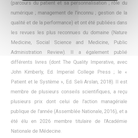
(parcours du patient et sa personnalisation ; rôle du
numérique ; management de l'inconnu ; gestion de la
qualité et de la performance) et ont été publiées dans
les revues les plus reconnues du domaine (Nature
Medicine, Social Science and Medicine, Public
Administration Review). Il a également publié
différents livres (dont The Quality Imperative, avec
John Kimberly, Ed. Imperial College Press ; le «
Patient et le Système », Ed. Seli Arslan, 2018). Il est
membre de plusieurs conseils scientifiques, a reçu
plusieurs prix dont celui de l'action managériale
publique de l'année (Assemblée Nationale, 2016), et a
été élu en 2026 membre titulaire de l'Académie
Nationale de Médecine.