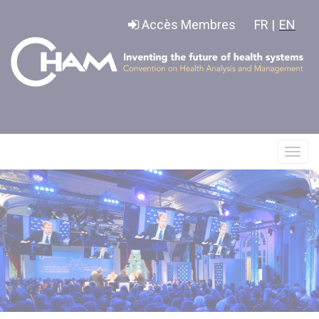
Panneau de gestion des cookies
Accès Membres
FR |
EN
Affic
le
menu