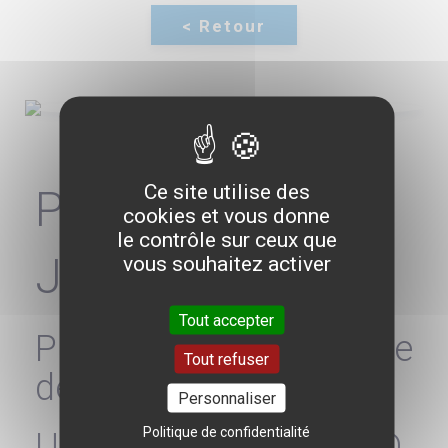
Ce site utilise des
Patrick
cookies et vous donne
le contrôle sur ceux que
JEURISSEN
vous souhaitez activer
Tout accepter
Professeur d'économie
Tout refuser
de la santé
Personnaliser
Politique de confidentialité
UNIVERSITÉ RADBOUD