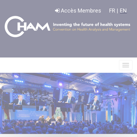
Panneau de gestion des cookies
Accès Membres
FR |
EN
Affic
le
menu