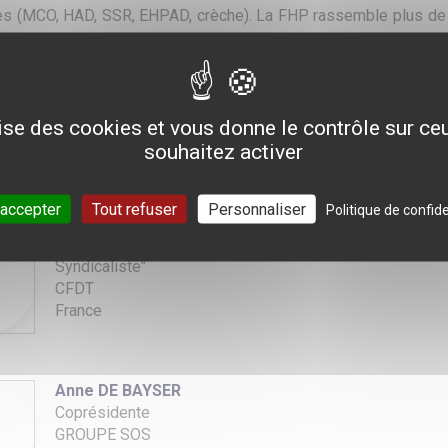
es (MCO, HAD, SSR, EHPAD, crèche). La FHP rassemble plus de 1
ent chaque année la prise en charge de 9 millions de patients.
istratifs et techniciens) travaillent dans les établissements de
lise des cookies et vous donne le contrôle sur c
souhaitez activer
italisation privée : un modèle à réinve
 accepter
Tout refuser
Personnaliser
Politique de confide
Jocelyne CABANAL
Syndicaliste"
CFDT
France
Anne DE BAYSER
Coprésidente
GROUPE SOS