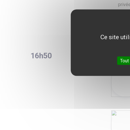
privé
assur
admin
Ce site uti
16h50
L'hosp
Débat
Tout