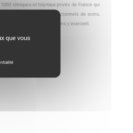
000 cliniques et hôpitaux privés de France qui
 Environ 150 000 salariés (personnels de soins,
 santé privés et 40 000 médecins y exercent.
eux que vous
nter ?
ntialité