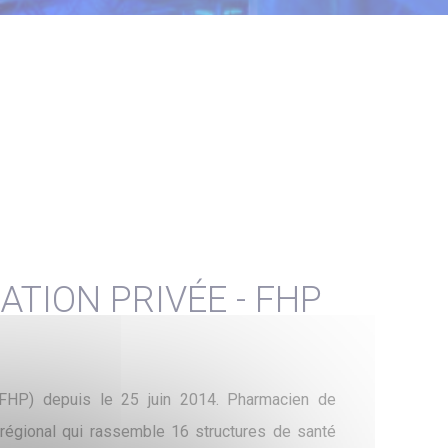
ATION PRIVÉE - FHP
 (FHP) depuis le 25 juin 2014. Pharmacien de
 régional qui rassemble 16 structures de santé