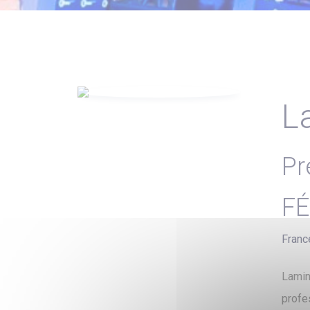
L
Pr
FÉ
Franc
Lamin
profe