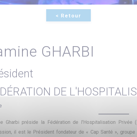
amine GHARBI
ésident
DÉRATION DE L'HOSPITALIS
e
e Gharbi préside la Fédération de l'Hospitalisation Privée
ssion, il est le Président fondateur de « Cap Santé », groupe