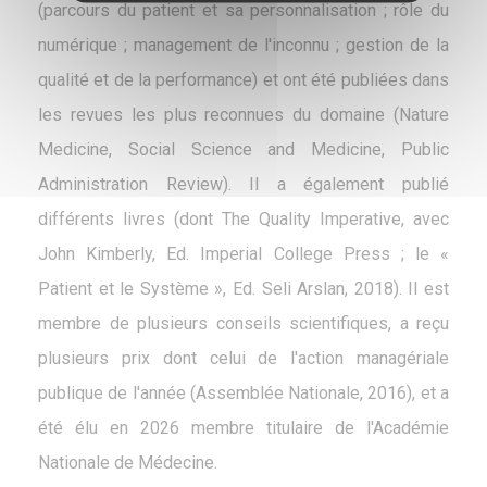
(parcours du patient et sa personnalisation ; rôle du
numérique ; management de l'inconnu ; gestion de la
qualité et de la performance) et ont été publiées dans
les revues les plus reconnues du domaine (Nature
Medicine, Social Science and Medicine, Public
Administration Review). Il a également publié
différents livres (dont The Quality Imperative, avec
John Kimberly, Ed. Imperial College Press ; le «
Patient et le Système », Ed. Seli Arslan, 2018). Il est
membre de plusieurs conseils scientifiques, a reçu
plusieurs prix dont celui de l'action managériale
publique de l'année (Assemblée Nationale, 2016), et a
été élu en 2026 membre titulaire de l'Académie
Nationale de Médecine.