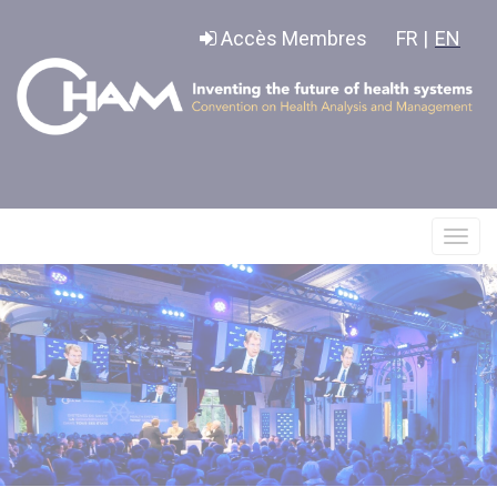
Panneau de gestion des cookies
Accès Membres
FR |
EN
Affic
le
menu