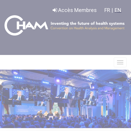
Panneau de gestion des cookies
Accès Membres
FR |
EN
Affic
le
menu