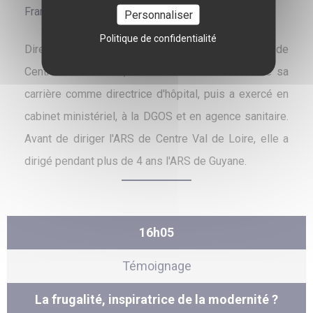
France
Personnaliser
Politique de confidentialité
Directrice générale de l'Agence régionale de santé de
Centre Val de Loire, Clara de BORT a commencé sa
carrière comme directrice d'hôpital, puis a exercé en
cabinet ministériel, à la DGOS et en agence sanitaire.
Avant de diriger l'ARS de Centre Val de Loire, elle a
dirigé pendant plus de 4 ans l'ARS de Guyane.
16h05
Témoignage
La frugalité, inspiratrice de la modernité ?