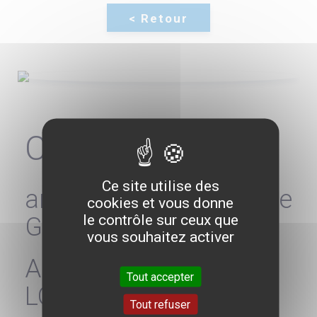
Clara DE BORT
Ce site utilise des
ancienne Directrice
cookies et vous donne
le contrôle sur ceux que
Générale
vous souhaitez activer
ARS CENTRE-VAL-DE-
Tout accepter
LOIRE
Tout refuser