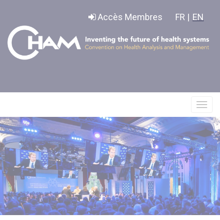
Panneau de gestion des cookies
Accès Membres
FR |
EN
Affic
le
menu