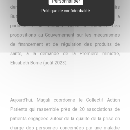
Personnaliser
demande de la ministre en charge de Santé, Agnès
Politique de confidentialité
Buzyn (septembre 2018). Plus récemment, elle a
participé à la mission visant à formuler des
propositions au Gouvernement sur les mécanismes
de financement et de régulation des produits de
santé, à la demande de la Première ministre,
Elisabeth Borne (août 2023).
Aujourd'hui, Magali coordonne le Collectif Action
Patients qui rassemble près de 20 associations de
patients engagées autour de la qualité de la prise en
charge des personnes concernées par une maladie