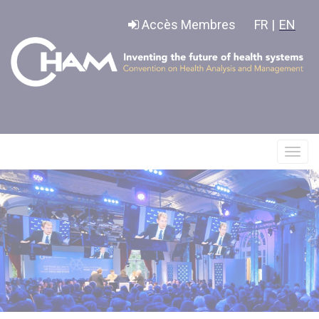
Panneau de gestion des cookies
Accès Membres
FR |
EN
Affic
le
menu