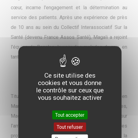
cœur, incarne l'engagement et la détermination au
service des patients. Après une expérience de près
de 10 ans au sein du Collectif Interassociatif Sur la
Santé (devenu France Assos Santé), Magali a rejoint
l'équipe de Renaloo, la voix des malades du rein, en
tant que responsable du plaidoyer de 2017 à 2023.
Ce site utilise des
cookies et vous donne
le contrôle sur ceux que
Titulaire d’un DESS en droit pénal et d'un Master 2 en
vous souhaitez activer
Management des structures sanitaires et sociales,
Tout accepter
Magali est par ailleurs co-auteure du rapport sur
l’amélioration de l’information des usagers et des
Tout refuser
professionnels de santé sur le médicament, à la