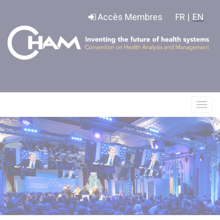
Panneau de gestion des cookies
Accès Membres
FR |
EN
Affic
le
menu