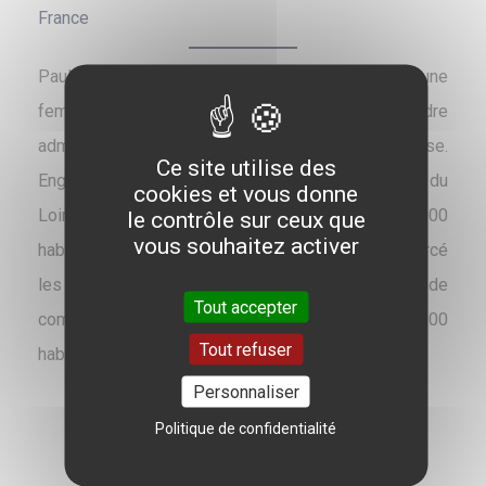
France
Pauline Martin, née le 25 septembre 1966, est une
femme politique française et ancienne cadre
administratif et responsable marketing d’entreprise.
Ce site utilise des
Engagée de longue date dans la vie publique du
cookies et vous donne
Loiret, elle a été maire de Meung-sur-Loire (7 000
le contrôle sur ceux que
vous souhaitez activer
habitants) de 2008 à 2023. Elle a également exercé
les fonctions de présidente de la communauté de
Tout accepter
communes des Terres du Val de Loire (50 000
Tout refuser
habitants) entre 2017 et 2023.
Personnaliser
Politique de confidentialité