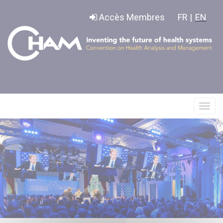
Panneau de gestion des cookies
Accès Membres
FR |
EN
Affic
le
menu